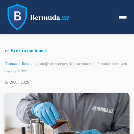
Bermuda
.uz
← Все статьи блога
Главная
›
Блог
›
Дезинфекция перед беременностью: безопасность для
будущих мам
📅 29.05.2026