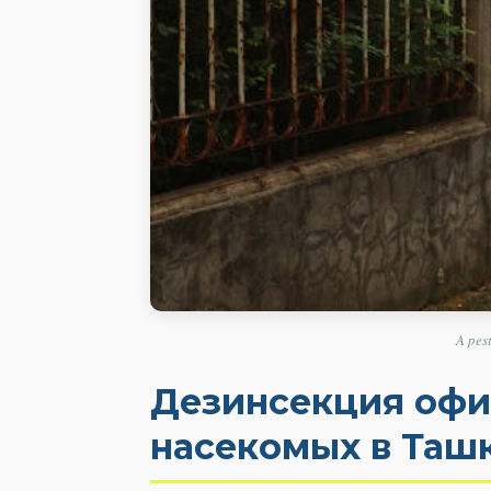
A pes
Дезинсекция офис
насекомых в Таш