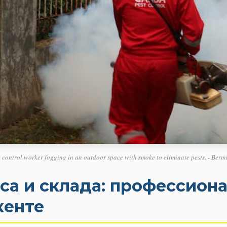
t control worker fogging in an outdoor space with smoke to eliminate pests. - Berm
а и склада: профессиона
кенте