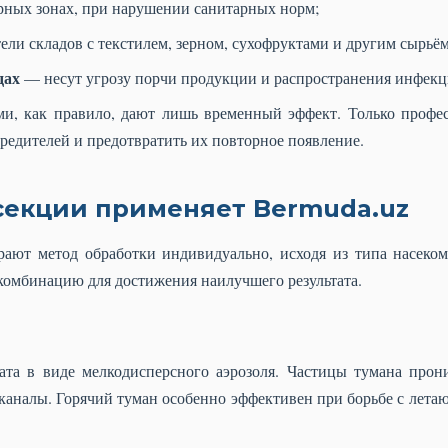
ных зонах, при нарушении санитарных норм;
ли складов с текстилем, зерном, сухофруктами и другим сырьём
дах
— несут угрозу порчи продукции и распространения инфекц
ми, как правило, дают лишь временный эффект. Только профе
едителей и предотвратить их повторное появление.
секции применяет Bermuda.uz
ают метод обработки индивидуально, исходя из типа насеко
комбинацию для достижения наилучшего результата.
ата в виде мелкодисперсного аэрозоля. Частицы тумана прон
 каналы. Горячий туман особенно эффективен при борьбе с лет