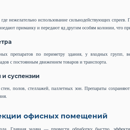
где нежелательно использование сильнодействующих спреев. Г
 поедают приманку и передают яд другим особям колонии, что 
етра
ных препаратов по периметру здания, у входных групп, в
адов с постоянным движением товаров и транспорта.
 и суспензии
стен, полов, стеллажей, паллетных зон. Препараты сохраняют 
ния.
екции офисных помещений
ода. Главная задача — провести обработку быстро, эффек