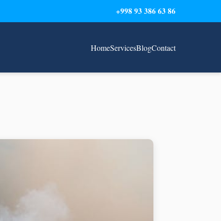
+998 93 386 63 86
Home
Services
Blog
Contact