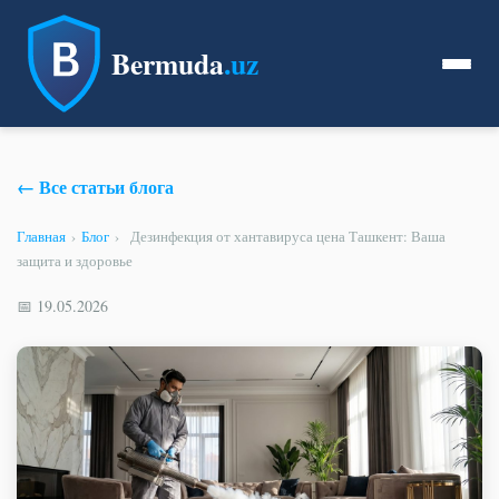
Bermuda
.uz
← Все статьи блога
Главная
›
Блог
›
Дезинфекция от хантавируса цена Ташкент: Ваша
защита и здоровье
📅 19.05.2026