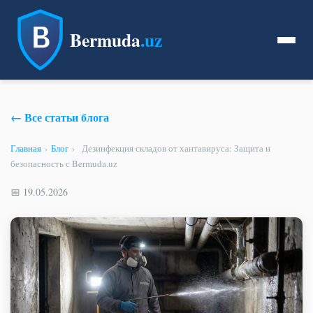
Bermuda
.uz
← Все статьи блога
Главная
›
Блог
›
Дезинфекция складов от хантавируса: Защита и
безопасность с Bermuda.uz
📅 19.05.2026