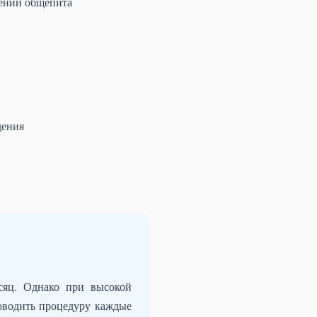
дений общепита
дения
сяц. Однако при высокой
оводить процедуру каждые