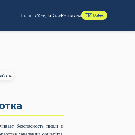
Главная
Услуги
Блог
Контакты
🇺🇿 O'zbek
отка
чивает безопасность пищи и
работку заведений общепита,