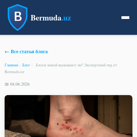
Bermuda
.uz
← Все статьи блога
Главная
›
Блог
›
Блохи зимой выживают ли? Экспертный гид от
Bermuda.uz
📅 04.06.2026