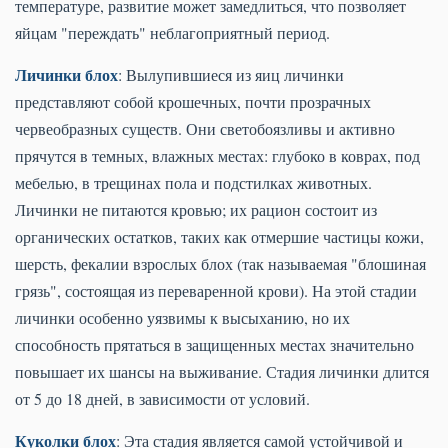
температуре, развитие может замедлиться, что позволяет
яйцам "переждать" неблагоприятный период.
Личинки блох
: Вылупившиеся из яиц личинки
представляют собой крошечных, почти прозрачных
червеобразных существ. Они светобоязливы и активно
прячутся в темных, влажных местах: глубоко в коврах, под
мебелью, в трещинах пола и подстилках животных.
Личинки не питаются кровью; их рацион состоит из
органических остатков, таких как отмершие частицы кожи,
шерсть, фекалии взрослых блох (так называемая "блошиная
грязь", состоящая из переваренной крови). На этой стадии
личинки особенно уязвимы к высыханию, но их
способность прятаться в защищенных местах значительно
повышает их шансы на выживание. Стадия личинки длится
от 5 до 18 дней, в зависимости от условий.
Куколки блох
: Эта стадия является самой устойчивой и