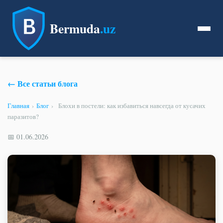
Bermuda
.uz
← Все статьи блога
Главная
›
Блог
›
Блохи в постели: как избавиться навсегда от кусачих
паразитов?
📅 01.06.2026