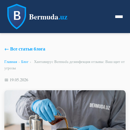
Bermuda
.uz
← Все статьи блога
Главная
›
Блог
›
Хантавирус Bermuda дезинфекция отзывы: Ваш щит от
угрозы
📅 19.05.2026