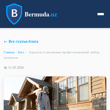
Bermuda
.uz
← Все статьи блога
Главная
›
Блог
›
Аэрозоль от насекомых профессиональный: выбор
экспертов
📅 31.05.2026