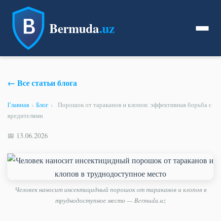
Bermuda
.uz
← Все статьи блога
Главная
›
Блог
›
Порошок от тараканов и клопов: эффективная борьба с
вредителями
📅 13.06.2026
Человек наносит инсектицидный порошок от тараканов и клопов в
труднодоступное место — Bermuda.uz