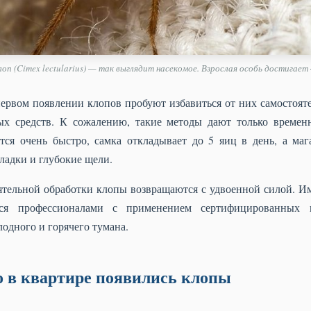
оп (Cimex lectularius) — так выглядит насекомое. Взрослая особь достигает 
ервом появлении клопов пробуют избавиться от них самостоя
ых средств. К сожалению, такие методы дают только временн
ся очень быстро, самка откладывает до 5 яиц в день, а ма
ладки и глубокие щели.
оятельной обработки клопы возвращаются с удвоенной силой. 
я профессионалами с применением сертифицированных и
одного и горячего тумана.
о в квартире появились клопы