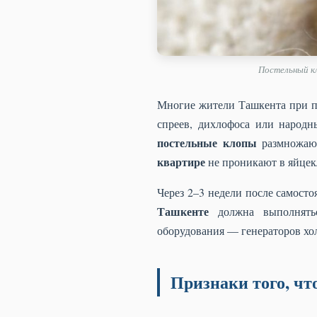
Постельный кл
Многие жители Ташкента при п
спреев, дихлофоса или народн
постельные клопы
размножают
квартире
не проникают в яйцек
Через 2–3 недели после самост
Ташкенте
должна выполнятьс
оборудования — генераторов хол
Признаки того, чт