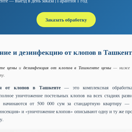
нте — выезд в день заказа | Гарантия 1 год
Заказать обработку
ние и дезинфекцию от клопов в Ташкент
те цены
и
дезинфекция от клопов в Ташкенте цены
— ниже а
ту.
ия от клопов в Ташкенте
— это комплексная обработк
 полное уничтожение постельных клопов на всех стадиях разв
 начинаются от 500 000 сум за стандартную квартиру — 
зинсекция» и «уничтожение клопов» описывают одну и ту же пр
у.