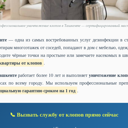
офессиональное уничтожение клопов в Ташкенте — сертифицированный мас
нте
— одна из самых востребованных услуг дезинфекции в ст
тирам многоэтажек от соседей, попадают в дом с мебелью, оде
ходите чёрные точки на простыне или замечаете насекомых в ш
 квартиры от клопов
.
Ташкенте
уничтожение клоп
работает более 10 лет и выполняет
сах по всему городу. Мы используем профессиональные преп
циальную гарантию сроком на 1 год
.
📞 Вызвать службу от клопов прямо сейчас